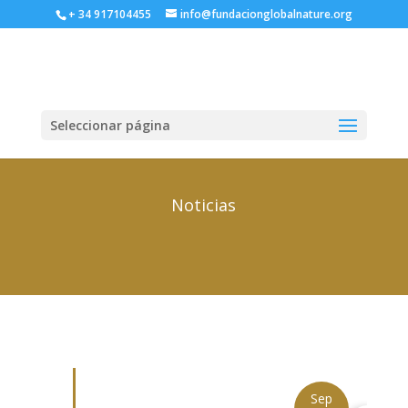
+ 34 917104455
info@fundacionglobalnature.org
Seleccionar página
Noticias
Sep