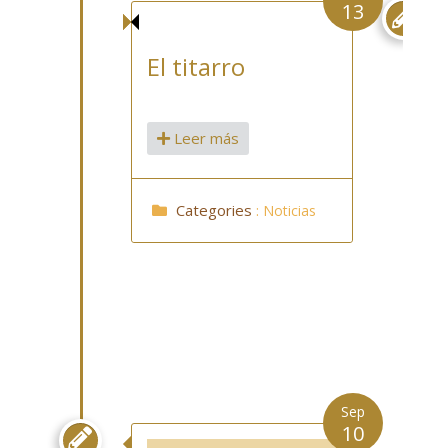
13

El titarro
Leer más
Categories
:
Noticias
Sep
10
