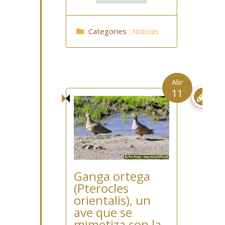
Categories
:
Noticias
Abr
11

Ganga ortega
(Pterocles
orientalis), un
ave que se
mimetiza con la