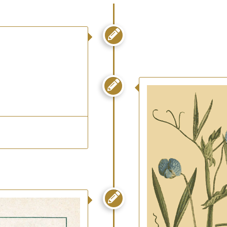


