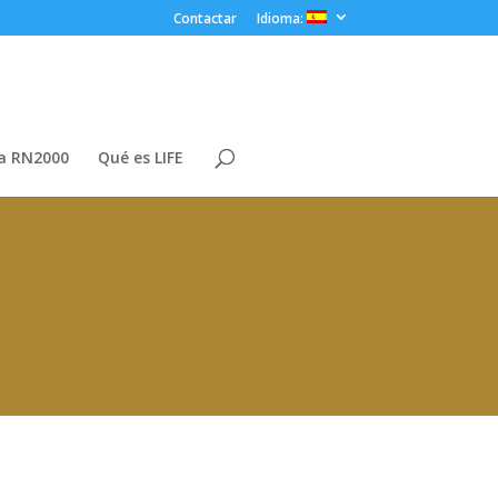
Contactar
Idioma:
a RN2000
Qué es LIFE