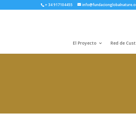
+ 34 917104455
info@fundacionglobalnature.o
El Proyecto
Red de Cust