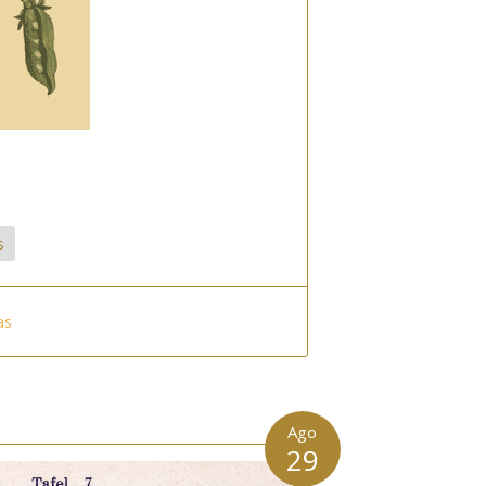
s
as
Ago
29