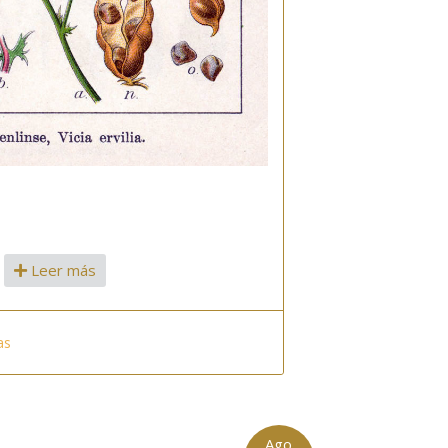
Leer más
as
Ago