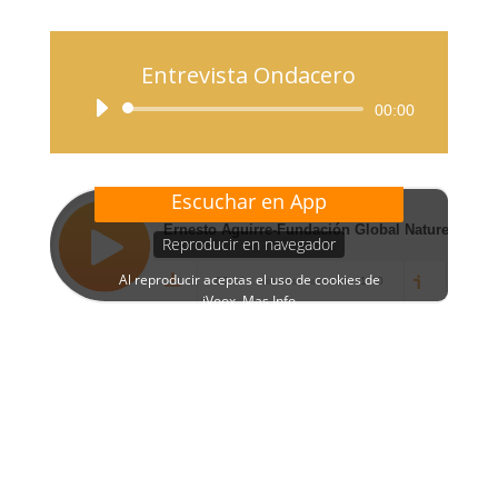
audio
Entrevista Ondacero
Reproductor
00:00
de
audio