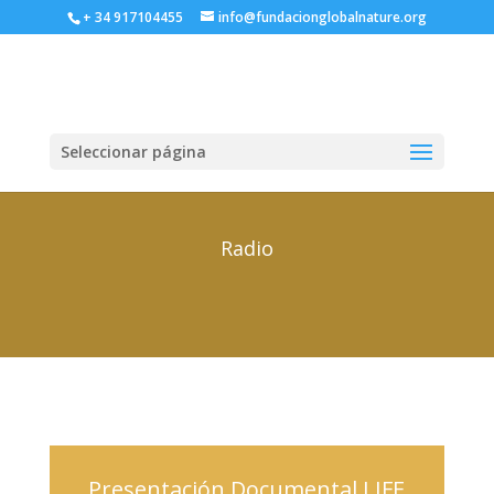
+ 34 917104455
info@fundacionglobalnature.org
Seleccionar página
Radio
Presentación Documental LIFE