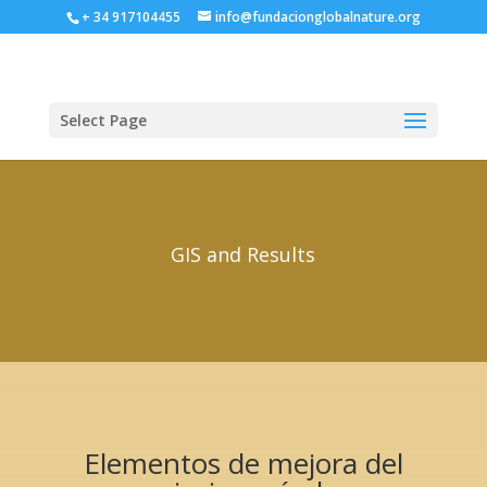
+ 34 917104455
info@fundacionglobalnature.org
Select Page
GIS and Results
Elementos de mejora del