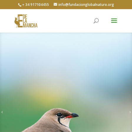
+ 34 917104455
info@fundacionglobalnature.org