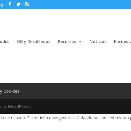
rg
odia
SIG y Resultados
Recursos
Noticias
Encuest
 y Cookies
 por
WordPress
encia de usuario. Si continúa navegando está dando su consentimiento