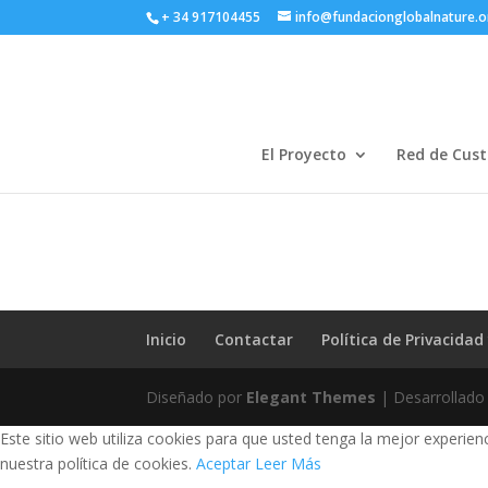
+ 34 917104455
info@fundacionglobalnature.o
El Proyecto
Red de Cust
Inicio
Contactar
Política de Privacidad
Diseñado por
Elegant Themes
| Desarrollado
Este sitio web utiliza cookies para que usted tenga la mejor experi
nuestra política de cookies.
Aceptar
Leer Más